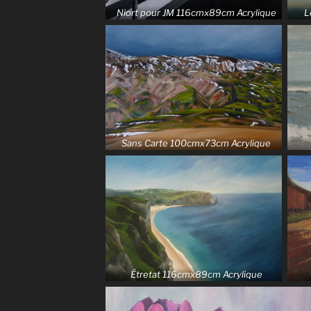
Niort pour JM 116cmx89cm Acrylique
L
Sans Carte 100cmx73cm Acrylique
Étretat 116cmx89cm Acrylique